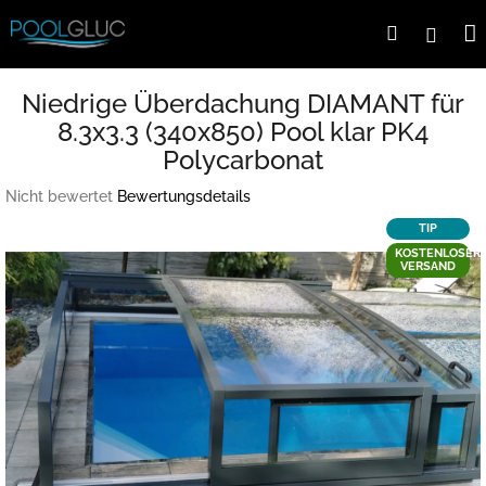
Zum
Suchen
Logi
Inhalt
springen
Niedrige Überdachung DIAMANT für
8.3x3.3 (340x850) Pool klar PK4
Polycarbonat
Die
Nicht bewertet
Bewertungsdetails
durchschnittliche
TIP
Produktbewertung
KOSTENLOSER
ist
VERSAND
0,0
von
5
Sternen.