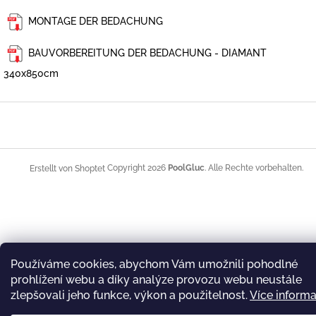
MONTAGE DER BEDACHUNG
BAUVORBEREITUNG DER BEDACHUNG - DIAMANT
340x850cm
F
u
ß
z
e
Copyright 2026
PoolGluc
. Alle Rechte vorbehalten.
Erstellt von Shoptet
i
l
e
Používáme cookies, abychom Vám umožnili pohodlné
prohlížení webu a díky analýze provozu webu neustále
zlepšovali jeho funkce, výkon a použitelnost.
Více informa