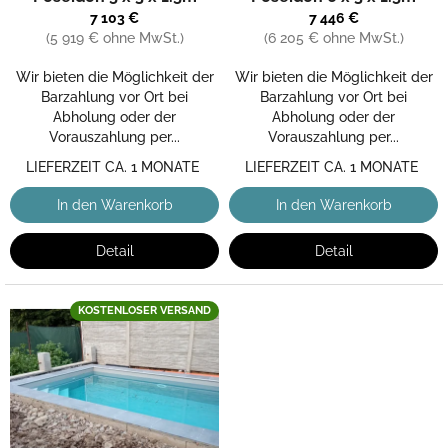
o
ist
ist
7 103 €
7 446 €
d
4,7
4,2
(5 919 € ohne MwSt.)
(6 205 € ohne MwSt.)
u
von
von
k
5
5
Wir bieten die Möglichkeit der
Wir bieten die Möglichkeit der
t
Sternen.
Sternen.
Barzahlung vor Ort bei
Barzahlung vor Ort bei
e
Abholung oder der
Abholung oder der
Vorauszahlung per...
Vorauszahlung per...
LIEFERZEIT CA. 1 MONATE
LIEFERZEIT CA. 1 MONATE
In den Warenkorb
In den Warenkorb
Detail
Detail
KOSTENLOSER VERSAND