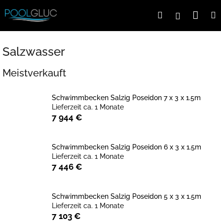
Zum
War
Suchen
Login
Inhalt
springen
Salzwasser
Meistverkauft
Schwimmbecken Salzig Poseidon 7 x 3 x 1.5m
Lieferzeit ca. 1 Monate
7 944 €
Schwimmbecken Salzig Poseidon 6 x 3 x 1.5m
Lieferzeit ca. 1 Monate
7 446 €
Schwimmbecken Salzig Poseidon 5 x 3 x 1.5m
Lieferzeit ca. 1 Monate
7 103 €