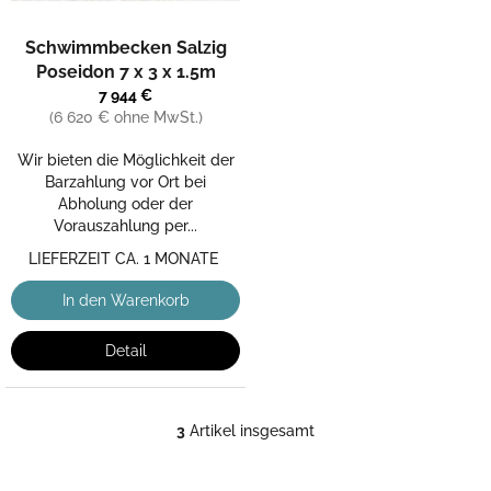
Die
Schwimmbecken Salzig
durchschnittliche
Produktbewertung
Poseidon 7 x 3 x 1.5m
ist
7 944 €
4,8
(6 620 € ohne MwSt.)
von
5
Wir bieten die Möglichkeit der
Sternen.
Barzahlung vor Ort bei
Abholung oder der
Vorauszahlung per...
LIEFERZEIT CA. 1 MONATE
In den Warenkorb
Detail
3
Artikel insgesamt
S
t
e