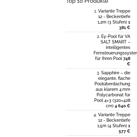
Top 10 Produkte
t
e
Variante Treppe
12 - Beckentiefe
1,2m (3 Stufen)
1
381 €
Ey-Pool für VA
SALT SMART –
intelligentes
Fernsteuerungssyst
für Ihren Pool
748
€
Sapphire – die
elegante, flache
Poolüberdachung
aus klarem 4 mm
Polycarbonat für
Pool 4×3 (320×428
cm)
4 640 €
Variante Treppe
12 - Beckentiefe
1,5m (4 Stufen)
1
577 €