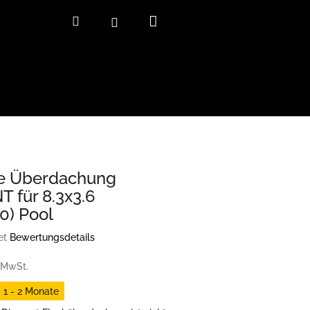
Warenkorb
Suchen
Login
ge Überdachung
 für 8.3x3.6
0) Pool
et
Bewertungsdetails
iche
rtung
 MwSt.
:
. 1 - 2 Monate