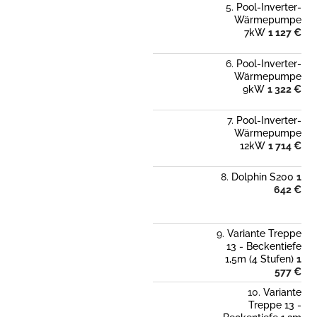
Pool-Inverter-
Wärmepumpe
7kW
1 127 €
Pool-Inverter-
Wärmepumpe
9kW
1 322 €
Pool-Inverter-
Wärmepumpe
12kW
1 714 €
Dolphin S200
1
642 €
Variante Treppe
13 - Beckentiefe
1,5m (4 Stufen)
1
577 €
Variante
Treppe 13 -