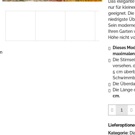
Das elegante
5
nur für klei
Sternen.
geeignet. Di
niedrigste Üb
Sein modernes
Ihren Garten 
Höhe nicht vo
Dieses Mode
em
maximalen
Die Stirns
versehen, 
5 cm überb
Schwimmbec
Die Überd
Die Länge 
cm.
Lieferoption
Kategorie
:
Di