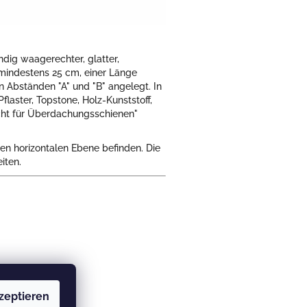
ändig waagerechter, glatter,
n mindestens 25 cm, einer Länge
 Abständen "A" und "B" angelegt. In
flaster, Topstone, Holz-Kunststoff,
icht für Überdachungsschienen"
hen horizontalen Ebene befinden. Die
iten.
cm
zeptieren