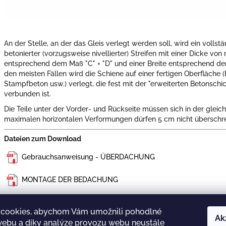
An der Stelle, an der das Gleis verlegt werden soll, wird ein vollst
betonierter (vorzugsweise nivellierter) Streifen mit einer Dicke vo
entsprechend dem Maß "C" + "D" und einer Breite entsprechend den
den meisten Fällen wird die Schiene auf einer fertigen Oberfläche (P
Stampfbeton usw.) verlegt, die fest mit der "erweiterten Betonsch
verbunden ist.
Die Teile unter der Vorder- und Rückseite müssen sich in der gleic
maximalen horizontalen Verformungen dürfen 5 cm nicht überschre
Dateien zum Download
Gebrauchsanweisung - ÜBERDACHUNG
MONTAGE DER BEDACHUNG
BAUVORBEREITUNG DER BEDACHUNG - DIAMANT 380x850
cookies, abychom Vám umožnili pohodlné
Ak
 webu a díky analýze provozu webu neustále