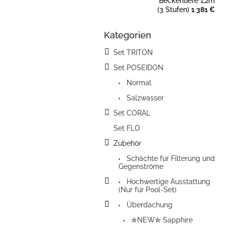
Beckentiefe 1,2m
(3 Stufen)
1 381 €
Kategorien
Kategorien
überspringen
Set TRITON
Set POSEIDON
Normal
Salzwasser
Set CORAL
Set FLO
Zubehör
Schächte für Filterung und
Gegenströme
Hochwertige Ausstattung
(Nur für Pool-Set)
Überdachung
✮NEW✮ Sapphire