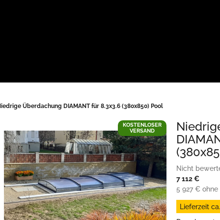
iedrige Überdachung DIAMANT für 8.3x3.6 (380x850) Pool
Niedri
KOSTENLOSER
VERSAND
DIAMANT
(380x85
Die
Nicht bewert
durchschnittl
7 112 €
Produktbewe
5 927 € ohne
ist
Verkaufspreis
Lieferzeit ca
0,0
von