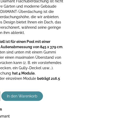
 Diamant Flachüberdachung ist nicht
nere Gärten und moderne Gebäude
e DIAMANT-Überdachung ist die
erdachungshöhe, die wir anbieten.
 Design bietet Ihnen ein Dach, das
verschönert, während seine geringe
n ihm ablenkt.
ll ist für einen Pool mit einer
 Außenabmessung von 845 x 379 cm
.
eiten sind unten mit einem Gummi
der einen maximalen Überstand von
rücken kann (z. B. ein vorstehendes
ken, ein Gully-Deckel usw...).
achung
hat 4 Module.
der einzelnen Module
beträgt 216.5
In den Warenkorb
en
amant