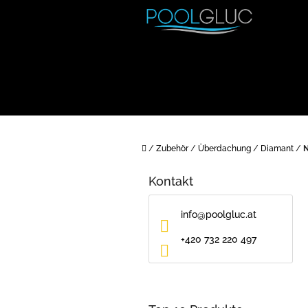
Zum
Inhalt
springen
Startseite
/
Zubehör
/
Überdachung
/
Diamant
/
N
S
e
Kontakt
i
t
info
@
poolgluc.at
e
n
+420 732 220 497
l
e
i
s