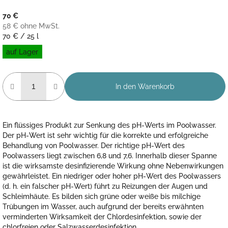
70 €
58 € ohne MwSt.
Verkaufspreis:
70 € / 25 l
auf Lager
In den Warenkorb
Ein flüssiges Produkt zur Senkung des pH-Werts im Poolwasser.
Der pH-Wert ist sehr wichtig für die korrekte und erfolgreiche
Behandlung von Poolwasser. Der richtige pH-Wert des
Poolwassers liegt zwischen 6,8 und 7,6. Innerhalb dieser Spanne
ist die wirksamste desinfizierende Wirkung ohne Nebenwirkungen
gewährleistet. Ein niedriger oder hoher pH-Wert des Poolwassers
(d. h. ein falscher pH-Wert) führt zu Reizungen der Augen und
Schleimhäute. Es bilden sich grüne oder weiße bis milchige
Trübungen im Wasser, auch aufgrund der bereits erwähnten
verminderten Wirksamkeit der Chlordesinfektion, sowie der
chlorfreien oder Salzwasserdesinfektion.