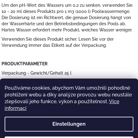
Um den pH-Wert des Wassers um 0,2 zu senken, verwenden Sie
10 - 20 ml dieses Produkts pro 1 m3 (1000 l) Poolwassermenge.
Die Dosierung ist ein Richtwert, die genaue Dosierung hängt von
der Wasserhärte und den Betriebsbedingungen des Pools ab.
Hartes Wasser erfordert mehr Produkt, weiches Wasser weniger.
Verwenden Sie dieses Produkt sicher. Lesen Sie vor der
Verwendung immer das Etikett auf der Verpackung.
PRODUKTPARAMETER
Verpackung - Gewicht/Gehalt 25 l
Form des Produkts: flüssig
Používáme cookies, abychom Vám umožnili pohodlné
Verwendungsmöglichkeiten Senkt den pH-Wert, verhindert
prohlížení webu a díky analýze provozu webu neustále
Wassertrübung
zlepšovali jeho funkce, výkon a použitelnost.
Více
informací
F
Einstellungen
u
ß