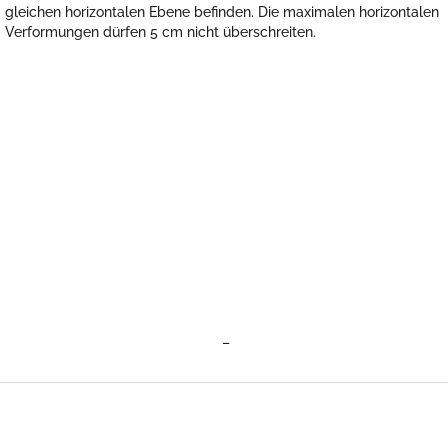
gleichen horizontalen Ebene befinden. Die maximalen horizontalen
Verformungen dürfen 5 cm nicht überschreiten.
–
F
u
ß