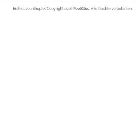
z
e
Copyright 2026
PoolGluc
. Alle Rechte vorbehalten.
Erstellt von Shoptet
i
l
e