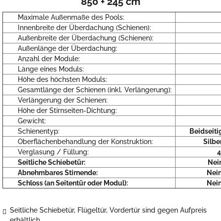
850 + 245 cm
Maximale Außenmaße des Pools:
Innenbreite der Überdachung (Schienen):
Außenbreite der Überdachung (Schienen):
Außenlänge der Überdachung:
Anzahl der Module:
Länge eines Moduls:
Höhe des höchsten Moduls:
Gesamtlänge der Schienen (inkl. Verlängerung):
Verlängerung der Schienen:
Höhe der Stirnseiten-Dichtung:
Gewicht:
Schienentyp:
Beidseiti
Oberflächenbehandlung der Konstruktion:
Silbe
Verglasung / Füllung:
4
Seitliche Schiebetür:
Nein
Abnehmbares Stirnende:
Nein
Schloss (an Seitentür oder Modul):
Nein
Seitliche Schiebetür, Flügeltür, Vordertür sind gegen Aufpreis
erhältlich.