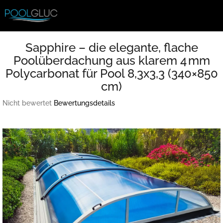
Zum
Inhalt
springen
Sapphire – die elegante, flache
Poolüberdachung aus klarem 4 mm
Polycarbonat für Pool 8,3x3,3 (340×850
cm)
Die
Nicht bewertet
Bewertungsdetails
durchschnittliche
Produktbewertung
ist
0,0
von
5
Sternen.