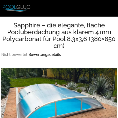
Zum
Inhalt
springen
Sapphire – die elegante, flache
Poolüberdachung aus klarem 4 mm
Polycarbonat für Pool 8,3x3,6 (380×850
cm)
Die
Nicht bewertet
Bewertungsdetails
durchschnittliche
Produktbewertung
ist
0,0
von
5
Sternen.