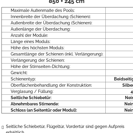
850 + 245 cm
Maximale Außenmaße des Pools:
Innenbreite der Überdachung (Schienen):
Außenbreite der Überdachung (Schienen):
Außenlänge der Überdachung:
Anzahl der Module:
Länge eines Moduls:
Höhe des höchsten Moduls:
Gesamtlänge der Schienen (inkl. Verlängerung):
Verlängerung der Schienen:
Höhe der Stirnseiten-Dichtung:
Gewicht:
Schienentyp:
Beidseiti
Oberflächenbehandlung der Konstruktion:
Silbe
Verglasung / Füllung:
4
Seitliche Schiebetür:
Nein
Abnehmbares Stirnende:
Nein
Schloss (an Seitentür oder Modul):
Nein
Seitliche Schiebetür, Flügeltür, Vordertür sind gegen Aufpreis
erhältlich.