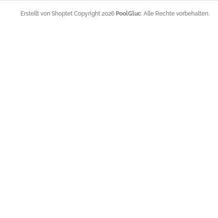
z
e
Copyright 2026
PoolGluc
. Alle Rechte vorbehalten.
Erstellt von Shoptet
i
l
e