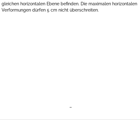
gleichen horizontalen Ebene befinden. Die maximalen horizontalen
Verformungen dürfen 5 cm nicht überschreiten.
–
F
u
ß