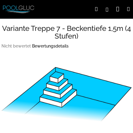
Zum
War
Suchen
Login
Inhalt
springen
Variante Treppe 7 - Beckentiefe 1,5m (4
Stufen)
Die
Nicht bewertet
Bewertungsdetails
durchschnittliche
Produktbewertung
ist
0,0
von
5
Sternen.