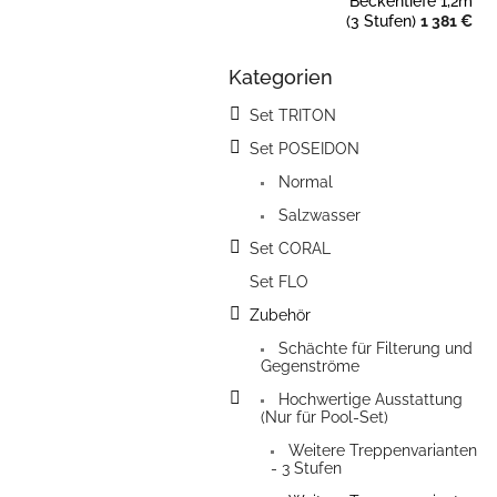
Beckentiefe 1,2m
(3 Stufen)
1 381 €
Kategorien
Kategorien
überspringen
Set TRITON
Set POSEIDON
Normal
Salzwasser
Set CORAL
Set FLO
Zubehör
Schächte für Filterung und
Gegenströme
Hochwertige Ausstattung
(Nur für Pool-Set)
Weitere Treppenvarianten
- 3 Stufen