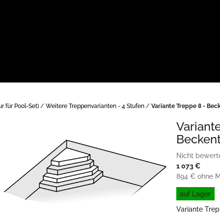
 für Pool-Set)
/
Weitere Treppenvarianten - 4 Stufen
/
Variante Treppe 8 - Beck
Variant
Beckent
Die
Nicht bewert
durchschnittl
1 073 €
Produktbewe
894 € ohne 
ist
Verkaufspreis
auf Lager
0,0
von
Variante Trep
5