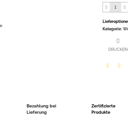
Sternen.
Lieferoption
em
Kategorie
:
We
DRUCKEN
Twitter
Face
Bezahlung bei
Zertifizierte
Lieferung
Produkte