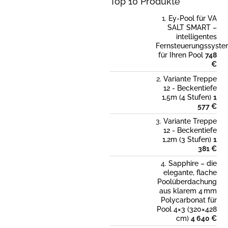
Top 10 Produkte
t
e
Ey-Pool für VA
SALT SMART –
intelligentes
Fernsteuerungssyst
für Ihren Pool
748
€
Variante Treppe
12 - Beckentiefe
1,5m (4 Stufen)
1
577 €
Variante Treppe
12 - Beckentiefe
1,2m (3 Stufen)
1
381 €
Sapphire – die
elegante, flache
Poolüberdachung
aus klarem 4 mm
Polycarbonat für
Pool 4×3 (320×428
cm)
4 640 €