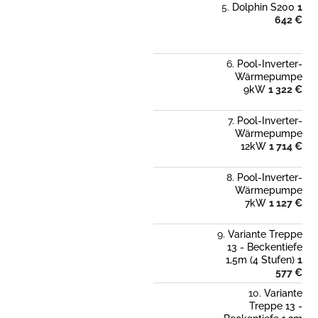
Dolphin S200
1
642 €
Pool-Inverter-
Wärmepumpe
9kW
1 322 €
Pool-Inverter-
Wärmepumpe
12kW
1 714 €
Pool-Inverter-
Wärmepumpe
7kW
1 127 €
Variante Treppe
13 - Beckentiefe
1,5m (4 Stufen)
1
577 €
Variante
Treppe 13 -