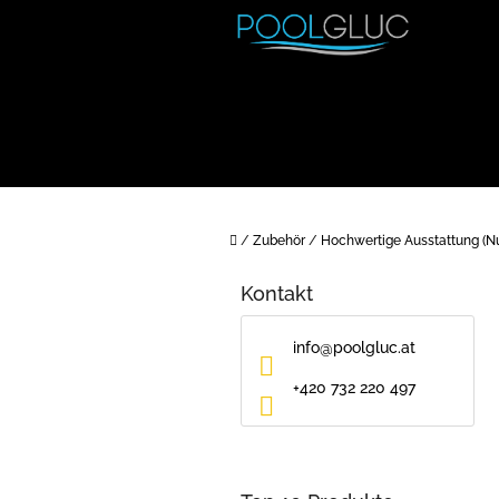
Zum
Inhalt
springen
Startseite
/
Zubehör
/
Hochwertige Ausstattung (Nur
S
e
Kontakt
i
t
info
@
poolgluc.at
e
n
+420 732 220 497
l
e
i
s