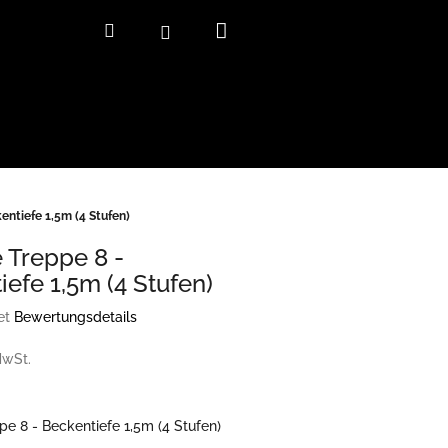
Warenkorb
Suchen
Login
entiefe 1,5m (4 Stufen)
e Treppe 8 -
iefe 1,5m (4 Stufen)
et
Bewertungsdetails
iche
rtung
MwSt.
:
pe 8 - Beckentiefe 1,5m (4 Stufen)