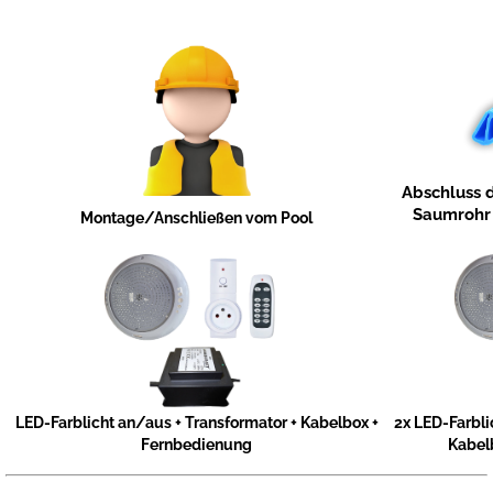
Abschluss 
Saumrohr 
Montage/Anschließen vom Pool
LED-Farblicht an/aus + Transformator + Kabelbox +
2x LED-Farbli
Fernbedienung
Kabel