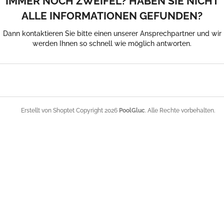
IMMER NOCH ZWEIFEL? HABEN SIE NICHT
ALLE INFORMATIONEN GEFUNDEN?
Dann kontaktieren Sie bitte einen unserer Ansprechpartner und wir
werden Ihnen so schnell wie möglich antworten.
F
u
ß
z
e
Copyright 2026
PoolGluc
. Alle Rechte vorbehalten.
Erstellt von Shoptet
i
l
e