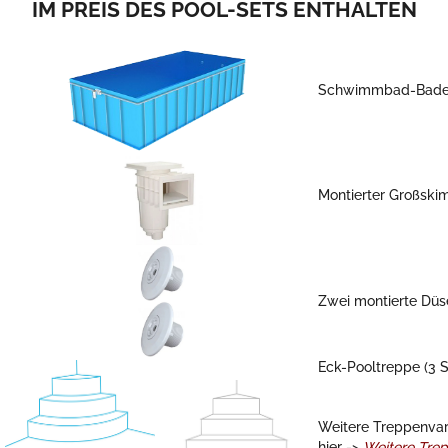
IM PREIS DES POOL-SETS ENTHALTEN
Schwimmbad-Bad
Montierter Großski
Zwei montierte Düs
Eck-Pooltreppe (3 S
Weitere Treppenvar
hier ->
Weitere Trep