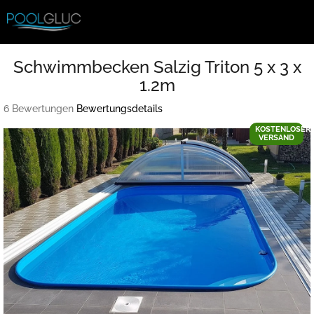
Zum
Inhalt
springen
Schwimmbecken Salzig Triton 5 x 3 x
1.2m
Die
6 Bewertungen
Bewertungsdetails
durchschnittliche
KOSTENLOSER
Produktbewertung
VERSAND
ist
4,5
von
5
Sternen.