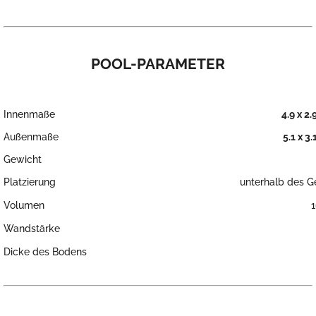
POOL-PARAMETER
Innenmaße
4.9 x 2.
Außenmaße
5.1 x 3.
Gewicht
Platzierung
unterhalb des G
Volumen
Wandstärke
Dicke des Bodens