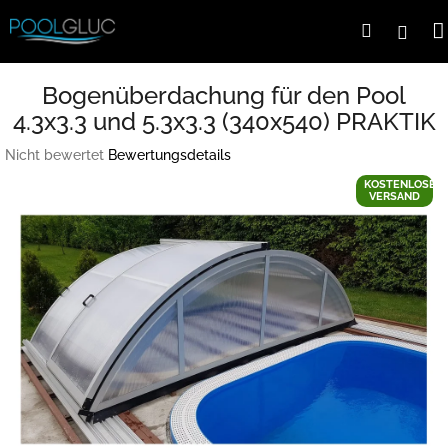
Zum
Suchen
Logi
Inhalt
springen
Bogenüberdachung für den Pool
4.3x3.3 und 5.3x3.3 (340x540) PRAKTIK
Die
Nicht bewertet
Bewertungsdetails
durchschnittliche
KOSTENLOSER
Produktbewertung
VERSAND
ist
0,0
von
5
Sternen.