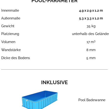
POOL-PARAMETER
Innenmaße
4.9 x 2.9 x 1.2 m
Außenmaße
5.3 x 3.3 x 1.2 m
Gewicht
35 kg
Platzierung
unterhalb des Gelände
3
Volumen
17 m
Wandstärke
8 mm
Dicke des Bodens
5 mm
INKLUSIVE
Pool Badewanne