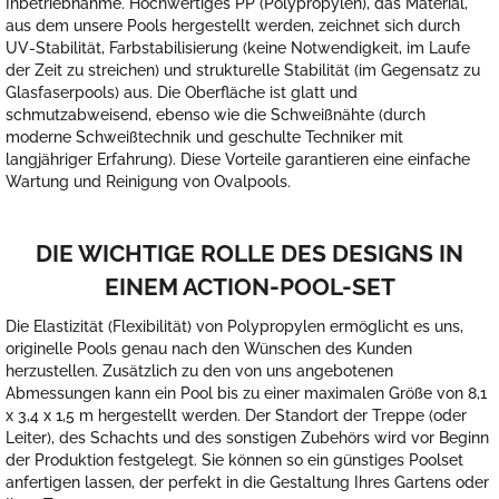
Inbetriebnahme. Hochwertiges PP (Polypropylen), das Material,
aus dem unsere Pools hergestellt werden, zeichnet sich durch
UV-Stabilität, Farbstabilisierung (keine Notwendigkeit, im Laufe
der Zeit zu streichen) und strukturelle Stabilität (im Gegensatz zu
Glasfaserpools) aus. Die Oberfläche ist glatt und
schmutzabweisend, ebenso wie die Schweißnähte (durch
moderne Schweißtechnik und geschulte Techniker mit
langjähriger Erfahrung). Diese Vorteile garantieren eine einfache
Wartung und Reinigung von Ovalpools.
DIE WICHTIGE ROLLE DES DESIGNS IN
EINEM ACTION-POOL-SET
Die Elastizität (Flexibilität) von Polypropylen ermöglicht es uns,
originelle Pools genau nach den Wünschen des Kunden
herzustellen. Zusätzlich zu den von uns angebotenen
Abmessungen kann ein Pool bis zu einer maximalen Größe von 8,1
x 3,4 x 1,5 m hergestellt werden. Der Standort der Treppe (oder
Leiter), des Schachts und des sonstigen Zubehörs wird vor Beginn
der Produktion festgelegt. Sie können so ein günstiges Poolset
anfertigen lassen, der perfekt in die Gestaltung Ihres Gartens oder