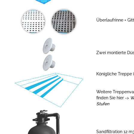
Überlaufrinne + Git
Zwei montierte Dü
Königliche Treppe i
Weitere Treppenva
finden Sie hier ->
W
Stufen
Sandfiltration 12 